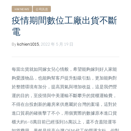
HM NEWS
公司訊息
疫情期間數位工廠出貨不斷
電
By
kchien1015
,
2022 年 5 月 19 日
每當出貨就如同嫁女兒心情般，希望能夠嫁到好人家能
夠愛護物品，也能夠幫客戶提升點吸引點，更加能夠對
於整體環境有加分，提高買氣與增加收益，這是我們營
運的目的，至疫情與中美運輸不斷攀升的貨櫃運輸費，
不得在台投創新的廠房來供應屬於台灣的案場，這對於
進口貿易的確衝擊了不小，用個實際的數據原本進口貨
ub（含日本
櫃大約6-8萬目前已經漲到16萬以上，還不含蓋陸運等
卸貨費用，果然是提高台灣 OEM 代工的營運方針，但對