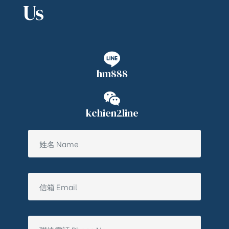
Us
hm888
kchien2line