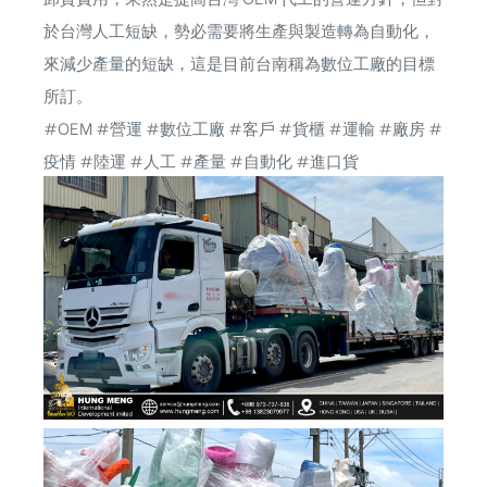
於台灣人工短缺，勢必需要將生產與製造轉為自動化，
來減少產量的短缺，這是目前台南稱為數位工廠的目標
所訂。
#OEM
#營運
#數位工廠
#客戶
#貨櫃
#運輸
#廠房
#
疫情
#陸運
#人工
#產量
#自動化
#進口貨