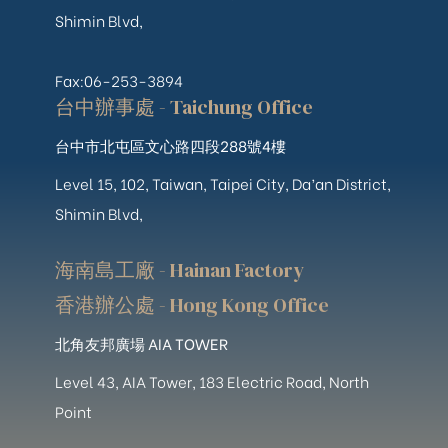
Shimin Blvd,
Fax:06-253-3894
台中辦事處 - Taichung Office
台中市北屯區文心路四段288號4樓
Level 15, 102, Taiwan, Taipei City, Da’an District,
Shimin Blvd,
海南島工廠 - Hainan Factory
香港辦公處 - Hong Kong Office
北角友邦廣場 AIA TOWER
Level 43, AIA Tower, 183 Electric Road, North
Point