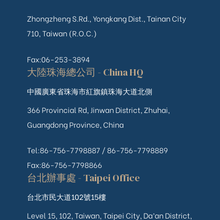
Zhongzheng S.Rd., Yongkang Dist., Tainan City
710, Taiwan (R.O.C.)
Fax:06-253-3894
大陸珠海總公司 - China HQ
中國廣東省珠海市紅旗鎮珠海大道北側
366 Provincial Rd, Jinwan District, Zhuhai,
Guangdong Province, China
Tel:86-756-7798887 /
86-756-
7798889
Fax:86-756-7798866
台北辦事處 - Taipei Office
台北市民大道102號15樓
Level 15, 102, Taiwan, Taipei City, Da’an District,