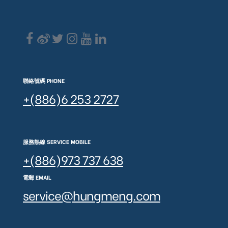
聯絡號碼 PHONE
+(886)6 253 2727
服務熱線 SERVICE MOBILE
+(886)973 737 638
電郵 EMAIL
service@hungmeng.com