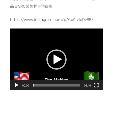
品
#GRC裝飾材
#預鑄牆
https://www.instagram.com/p/Cd5lvfqDvBB/
視
訊
播
放
器
00:00
06:46