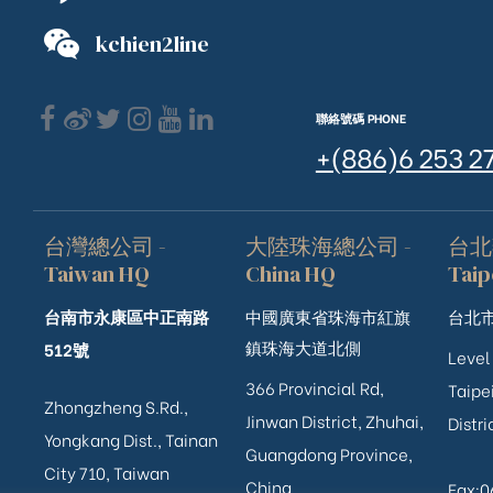
kchien2line
聯絡號碼 PHONE
+(886)6 253 2
台灣總公司 -
大陸珠海總公司 -
台北
Taiwan HQ
China HQ
Taip
台南市永康區中正南路
中國廣東省珠海市紅旗
台北市
鎮珠海大道北側
512號
Level
366 Provincial Rd,
Taipei
Zhongzheng S.Rd.,
Jinwan District, Zhuhai,
Distri
ub（含日本
Yongkang Dist., Tainan
Guangdong Province,
City 710, Taiwan
China
Fax: