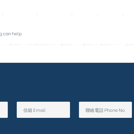
影音實體投影
3D數位設計院
規劃設計
工程實績
g can help.
廷別墅
興墅12戶
法式御墅
購物車
結帳
我的帳號