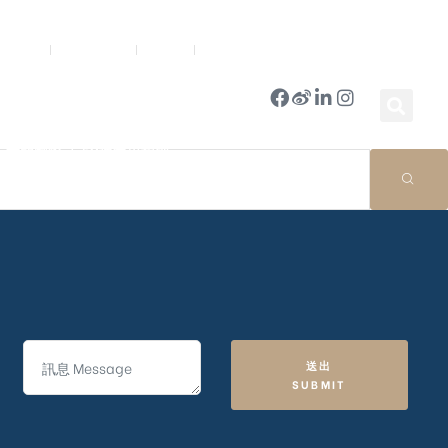
新聞中心
公司簡報
商店
豪門國際 ｜ 50週年里程碑
送出
SUBMIT