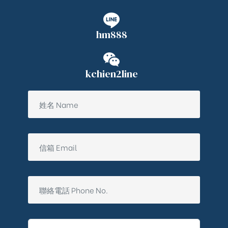
hm888
kchien2line