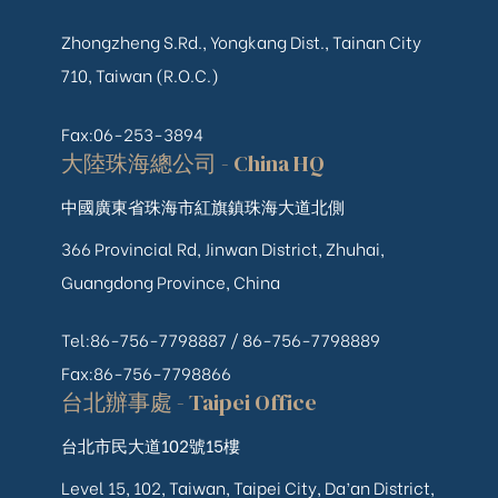
Zhongzheng S.Rd., Yongkang Dist., Tainan City
710, Taiwan (R.O.C.)
Fax:06-253-3894
大陸珠海總公司 - China HQ
中國廣東省珠海市紅旗鎮珠海大道北側
366 Provincial Rd, Jinwan District, Zhuhai,
Guangdong Province, China
Tel:86-756-7798887 /
86-756-
7798889
Fax:86-756-7798866
台北辦事處 - Taipei Office
台北市民大道102號15樓
Level 15, 102, Taiwan, Taipei City, Da’an District,