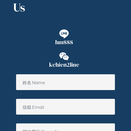
Us
hm888
kchien2line