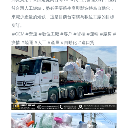
於台灣人工短缺，勢必需要將生產與製造轉為自動化，
來減少產量的短缺，這是目前台南稱為數位工廠的目標
所訂。
#OEM
#營運
#數位工廠
#客戶
#貨櫃
#運輸
#廠房
#
疫情
#陸運
#人工
#產量
#自動化
#進口貨