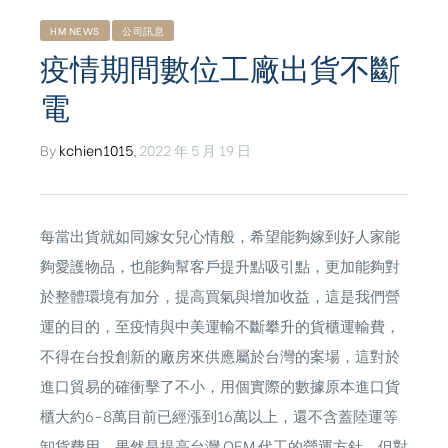
HM NEWS
公司訊息
疫情期間數位工廠出貨不斷
電
By
kchien1015
,
2022 年 5 月 19 日
每當出貨就如同嫁女兒心情般，希望能夠嫁到好人家能
夠愛護物品，也能夠幫客戶提升點吸引點，更加能夠對
於整體環境有加分，提高買氣與增加收益，這是我們營
運的目的，至疫情與中美運輸不斷攀升的貨櫃運輸費，
不得在台投創新的廠房來供應屬於台灣的案場，這對於
進口貿易的確衝擊了不小，用個實際的數據原本進口貨
ub（含日本
櫃大約6-8萬目前已經漲到16萬以上，還不含蓋陸運等
卸貨費用，果然是提高台灣 OEM 代工的營運方針，但對