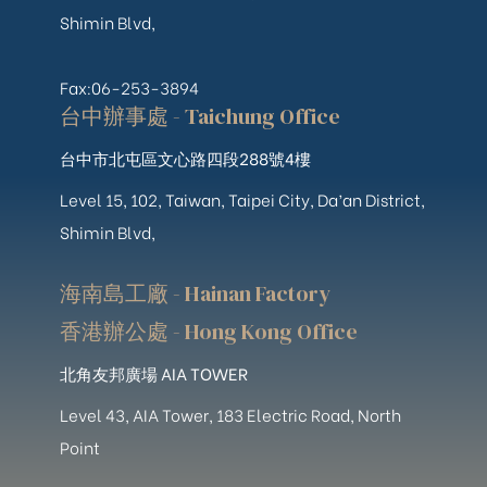
Shimin Blvd,
Fax:06-253-3894
台中辦事處 - Taichung Office
台中市北屯區文心路四段288號4樓
Level 15, 102, Taiwan, Taipei City, Da’an District,
Shimin Blvd,
海南島工廠 - Hainan Factory
香港辦公處 - Hong Kong Office
北角友邦廣場 AIA TOWER
Level 43, AIA Tower, 183 Electric Road, North
Point