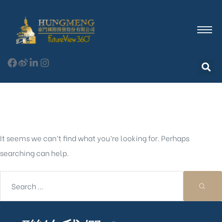
Nothing Found
It seems we can’t find what you’re looking for. Perhaps
searching can help.