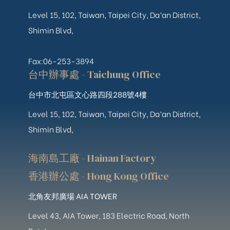
Level 15, 102, Taiwan, Taipei City, Da’an District,
Shimin Blvd,
Fax:06-253-3894
台中辦事處 - Taichung Office
台中市北屯區文心路四段288號4樓
Level 15, 102, Taiwan, Taipei City, Da’an District,
Shimin Blvd,
海南島工廠 - Hainan Factory
香港辦公處 - Hong Kong Office
北角友邦廣場 AIA TOWER
Level 43, AIA Tower, 183 Electric Road, North