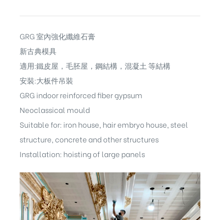
GRG 室內強化纖維石膏
新古典模具
適用:鐵皮屋，毛胚屋，鋼結構，混凝土 等結構
安裝:大板件吊裝
GRG indoor reinforced fiber gypsum
Neoclassical mould
Suitable for: iron house, hair embryo house, steel
structure, concrete and other structures
Installation: hoisting of large panels