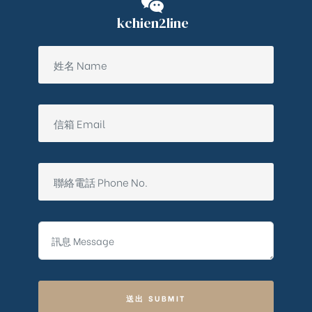
kchien2line
送出 SUBMIT