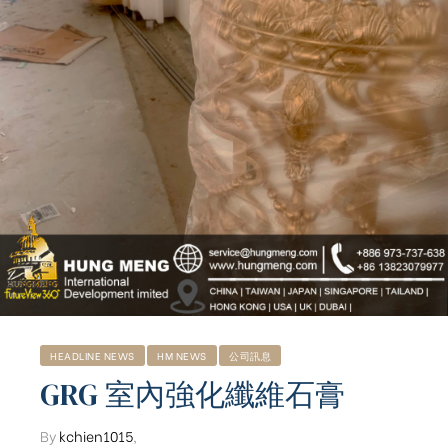
HEADLINE NEWS
HM NEWS
公司訊息
GRG 室內強化纖維石膏
ub（含日本
By
kchien1015
,