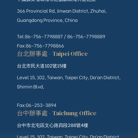
366 Provincial Rd, Jinwan District, Zhuhai,
Guangdong Province, China
Tel:86-756-7798887 /
86-756-
7798889
Fax:86-756-7798866
台北辦事處 - Taipei Office
台北市民大道102號15樓
Level 15, 102, Taiwan, Taipei City, Da’an District,
Shimin Blvd,
Fax:06-253-3894
台中辦事處 - Taichung Office
台中市北屯區文心路四段288號4樓
Level 15, 102, Taiwan, Taipei City, Da’an District,