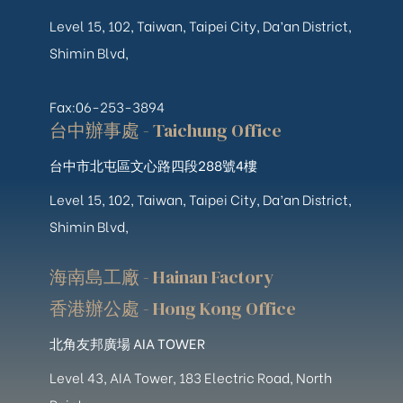
Level 15, 102, Taiwan, Taipei City, Da’an District,
Shimin Blvd,
Fax:06-253-3894
台中辦事處 - Taichung Office
台中市北屯區文心路四段288號4樓
Level 15, 102, Taiwan, Taipei City, Da’an District,
Shimin Blvd,
海南島工廠 - Hainan Factory
香港辦公處 - Hong Kong Office
北角友邦廣場 AIA TOWER
Level 43, AIA Tower, 183 Electric Road, North