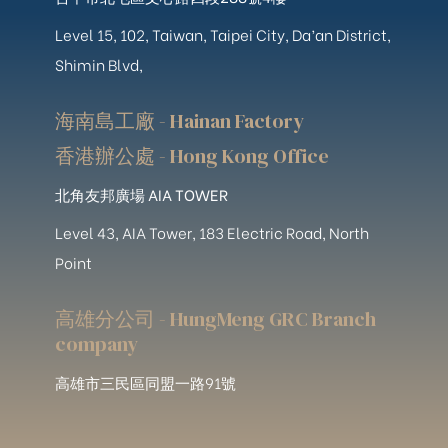
Level 15, 102, Taiwan, Taipei City, Da’an District,
Shimin Blvd,
海南島工廠 - Hainan Factory
香港辦公處 - Hong Kong Office
北角友邦廣場 AIA TOWER
Level 43, AIA Tower, 183 Electric Road, North
Point
高雄分公司 - HungMeng GRC Branch
company
高雄市三民區同盟一路91號