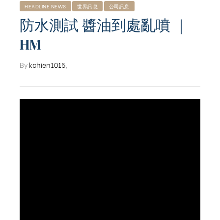
HEADLINE NEWS
世界訊息
公司訊息
防水測試 醬油到處亂噴 ｜
HM
By
kchien1015
,
ub（含日本