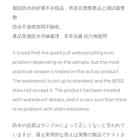
都說防水的好壞不在樣品，而是在實際產品上測試最實
際
防水不達標老闆不驗收。
產品受過防水淬鍊處理，非常自豪 抗污無疑問
It is said that the quality of waterproofing is no
problem depending on the sample, but the most
practical answer is tested on the actual product
The waterproof is not up to standard, and the BOSS
does not accept it. The product has been treated
with waterproof details, and it is very sure that there
is no problem with stain resistance
防水の品質はサンプルによって正しくないと言われて
いますが、最も実用的な答えは実際の製品でテストさ