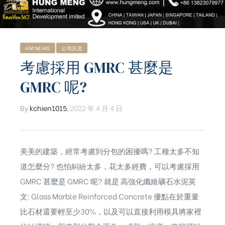
HM NEWS
公司訊息
考慮採用 GMRC 甚麼是
GMRC 呢?
By
kchien1015
,
2022 年 4 月 4 日
美美的建築，經常考慮到分包的困擾嗎? 工種太多不知
道怎麼分? 也怕糾紛太多，花太多經費，可以考慮採用
GMRC 甚麼是 GMRC 呢? 就是 高強化纖維礦石水泥英
文: Glass Marble Reinforced Concrete 優點在於重量
比石材還要輕至少30%，以及可以直接利用模具將家裡