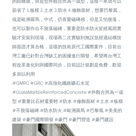
的結構牆，與造型外觀合而為一成型，這樣一來就可以
節省了 1.板模 2.土水 3.防水 4.修飾面材，想要巴黎風，
或是歐洲羅馬，中式，仍喜愛磁磚感，但是又怕脫落，
也可以製作出不脫落磁磚，重要是防水防火皆經風雨實
驗才安裝到現場，現場再二次實驗到無誤並經過結構技
師簽證才算合格，這樣的技術原代工國際案件，目前台
灣工廠已針對台灣缺工的困擾進行開發，希望將台灣工
程改革進化到與國際同步，目前設計規劃是免費，歡迎
多加以利用
#GMRC #GRC #高強化纖維礦石水泥
#GlassMarbleReinforcedConcrete #外觀合而為一成
型 #重量比石材還要輕 #防水 #修飾面材 #土水 #板模
#不脫落磁磚 #防水防火 #歐洲羅馬 #巴黎風 #美美的
建築 #豪門國際開發 #豪門 #豪門營造 #豪門建設