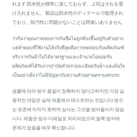
れます 防水性が標準に達しておらず、上司はそれを受
け入れません。 製品は防水性のディテールで処理され
ており、防汚性に問題がないことは間違いありません
ว่ากันว่าคุณภาพของการกันซึมไม่ถูกต้องขึ้นอยู่กับตัวอย่าง
แต่คําตอบที่ใช้งานได้จริงที่สุดคือการทดสอบกับผลิตภัณฑ์
จริง การกันน้ําไม่ได้มาตรฐานและเจ้านายไม่ยอมรับ
ผลิตภัณฑ์ได้รับการบําบัดด้วยรายละเอียดกันน้ํา และมั่นใจ
เป็นอย่างยิ่งว่าไม่มีปัญหากับความต้านทานคราบสกปรก
샘플에 따라 방수 품질이 정확하지 않다고하지만 가장 실
용적인 대답은 실제 제품에서 테스트하는 것입니다 방수
는 표준에 미치지 못하며 상사는 그것을 받아들이지 않습
니다. 제품은 방수 디테일로 처리되었으며 얼룩 방지에
문제가 없음을 매우 확신합니다.