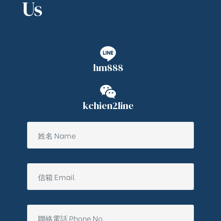
Us
hm888
kchien2line