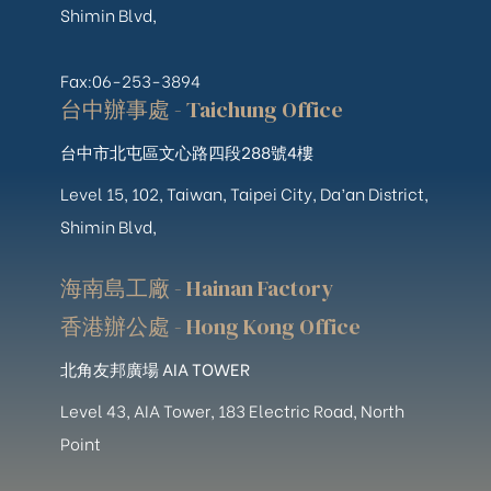
Shimin Blvd,
Fax:06-253-3894
台中辦事處 - Taichung Office
台中市北屯區文心路四段288號4樓
Level 15, 102, Taiwan, Taipei City, Da’an District,
Shimin Blvd,
海南島工廠 - Hainan Factory
香港辦公處 - Hong Kong Office
北角友邦廣場 AIA TOWER
Level 43, AIA Tower, 183 Electric Road, North
Point