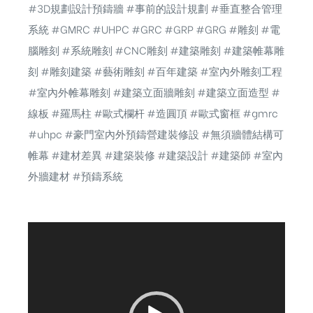
#3D規劃設計預鑄牆 #事前的設計規劃 #垂直整合管理
系統 #GMRC #UHPC #GRC #GRP #GRG #雕刻 #電
腦雕刻 #系統雕刻 #CNC雕刻 #建築雕刻 #建築帷幕雕
刻 #雕刻建築 #藝術雕刻 #百年建築 #室內外雕刻工程
#室內外帷幕雕刻 #建築立面牆雕刻 #建築立面造型 #
線板 #羅馬柱 #歐式欄杆 #造圓頂 #歐式窗框 #gmrc
#uhpc #豪門室內外預鑄營建裝修設 #無須牆體結構可
帷幕 #建材差異 #建築裝修 #建築設計 #建築師 #室內
外牆建材 #預鑄系統
視
訊
播
放