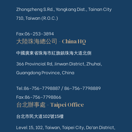
Zhongzheng S.Rd., Yongkang Dist., Tainan City
710, Taiwan (R.O.C.)
Fax:06-253-3894
大陸珠海總公司 - China HQ
中國廣東省珠海市紅旗鎮珠海大道北側
366 Provincial Rd, Jinwan District, Zhuhai,
Guangdong Province, China
Tel:86-756-7798887 /
86-756-
7798889
Fax:86-756-7798866
台北辦事處 - Taipei Office
台北市民大道102號15樓
Level 15, 102, Taiwan, Taipei City, Da’an District,