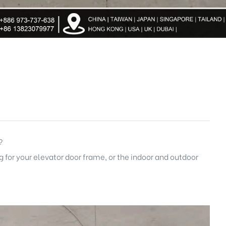
?
 for your elevator door frame, or the indoor and outdoor