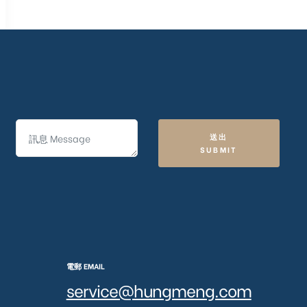
送出
SUBMIT
電郵 EMAIL
service@hungmeng.com