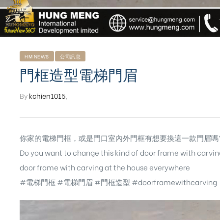
HM NEWS
公司訊息
門框造型電梯門眉
By
kchien1015
,
你家的電梯門框，或是門口室內外門框有想要換這一款門眉嗎
Do you want to change this kind of door frame with carving
door frame with carving at the house everywhere
#電梯門框
#電梯門眉
#門框造型
#doorframewithcarving
ub（含日本