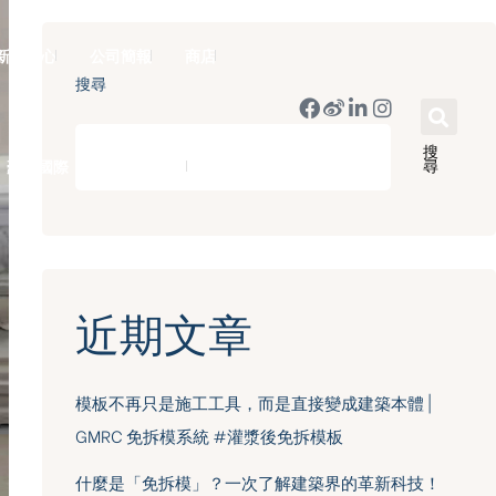
新聞中心
公司簡報
商店
搜尋
搜
尋
豪門國際 ｜ 50週年里程碑
English
近期文章
模板不再只是施工工具，而是直接變成建築本體 |
GMRC 免拆模系統 #灌漿後免拆模板
什麼是「免拆模」？一次了解建築界的革新科技！