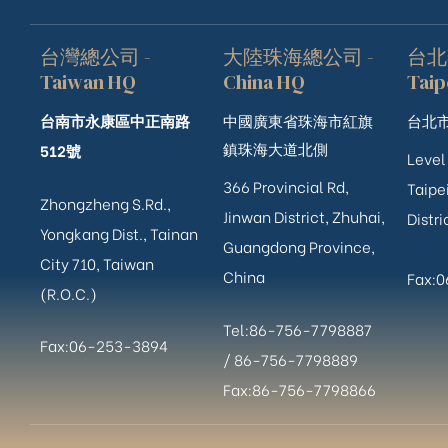
台灣總公司 -
大陸珠海總公司 -
台北
Taiwan HQ
China HQ
Taip
台南市永康區中正南路
中國廣東省珠海市紅旗
台北市
鎮珠海大道北側
512號
Level
366 Provincial Rd,
Taipei
Zhongzheng S.Rd.,
Jinwan District, Zhuhai,
Distri
Yongkang Dist., Tainan
Guangdong Province,
City 710, Taiwan
China
Fax:
(R.O.C.)
Tel:86-756-7798887
Fax:06-253-3894
/
86-756-
7798889
Fax:86-756-7798866