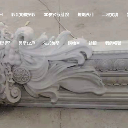
影音實體投影
3D數位設計院
規劃設計
工程實績
廷別墅
興墅12戶
法式御墅
購物車
結帳
我的帳號