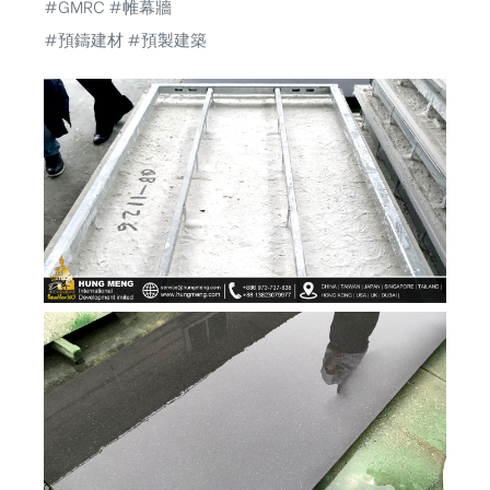
#GMRC
#帷幕牆
#預鑄建材
#預製建築