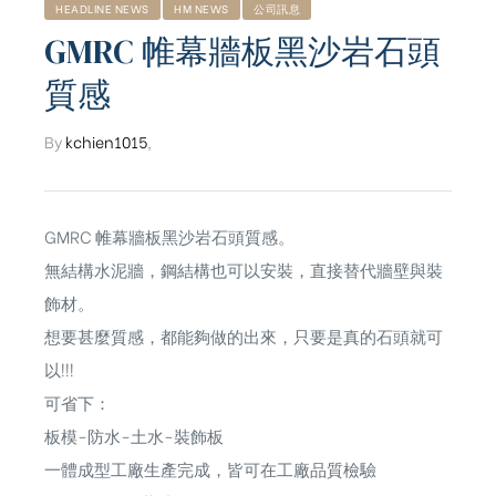
HEADLINE NEWS
HM NEWS
公司訊息
GMRC 帷幕牆板黑沙岩石頭
質感
By
kchien1015
,
GMRC 帷幕牆板黑沙岩石頭質感。
無結構水泥牆，鋼結構也可以安裝，直接替代牆壁與裝
飾材。
想要甚麼質感，都能夠做的出來，只要是真的石頭就可
以!!!
可省下：
板模-防水-土水-裝飾板
ub（含日本
一體成型工廠生產完成，皆可在工廠品質檢驗