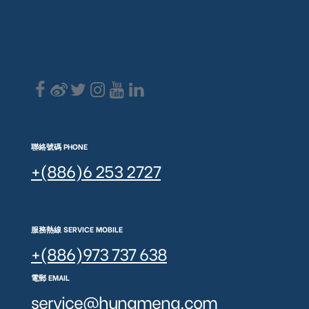
聯絡號碼 PHONE
+(886)6 253 2727
服務熱線 SERVICE MOBILE
+(886)973 737 638
電郵 EMAIL
service@hungmeng.com