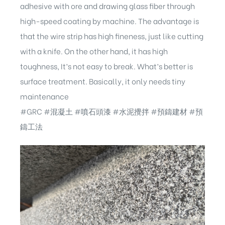
adhesive with ore and drawing glass fiber through
high-speed coating by machine. The advantage is
that the wire strip has high fineness, just like cutting
with a knife. On the other hand, it has high
toughness, It’s not easy to break. What’s better is
surface treatment. Basically, it only needs tiny
maintenance
#GRC
#混凝土
#噴石頭漆
#水泥攪拌 #預鑄建材 #預
鑄工法