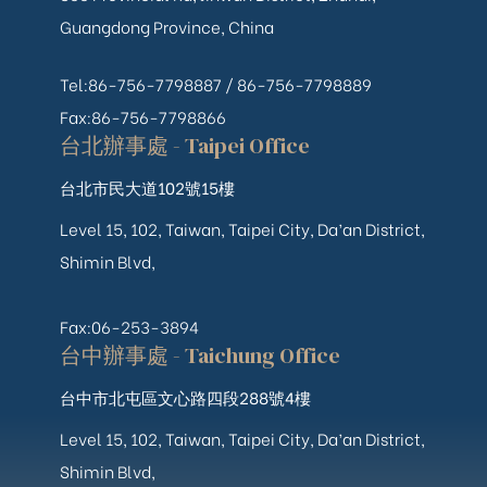
Guangdong Province, China
Tel:86-756-7798887 /
86-756-
7798889
Fax:86-756-7798866
台北辦事處 - Taipei Office
台北市民大道102號15樓
Level 15, 102, Taiwan, Taipei City, Da’an District,
Shimin Blvd,
Fax:06-253-3894
台中辦事處 - Taichung Office
台中市北屯區文心路四段288號4樓
Level 15, 102, Taiwan, Taipei City, Da’an District,
Shimin Blvd,