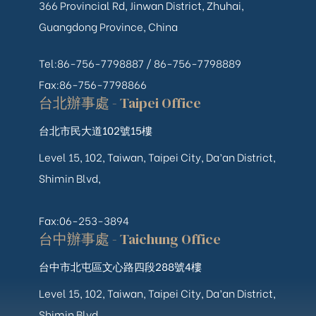
366 Provincial Rd, Jinwan District, Zhuhai,
Guangdong Province, China
Tel:86-756-7798887 /
86-756-
7798889
Fax:86-756-7798866
台北辦事處 - Taipei Office
台北市民大道102號15樓
Level 15, 102, Taiwan, Taipei City, Da’an District,
Shimin Blvd,
Fax:06-253-3894
台中辦事處 - Taichung Office
台中市北屯區文心路四段288號4樓
Level 15, 102, Taiwan, Taipei City, Da’an District,
Shimin Blvd,