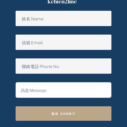
kchien2line
送出 SUBMIT