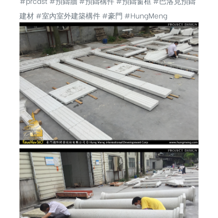
#prcast
#預鑄牆
#預鑄構件
#預鑄窗框
#巴洛克預鑄
建材
#室內室外建築構件
#豪門
#HungMeng