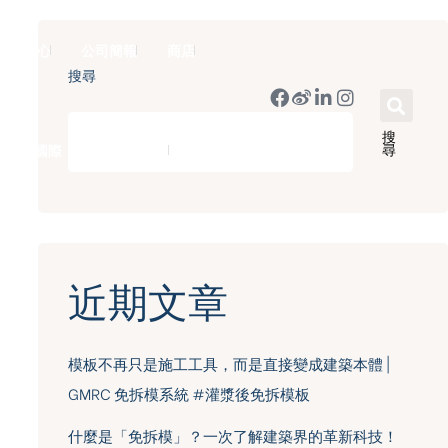
新聞中心
公司簡報
商店
搜尋
搜
尋
豪門國際 ｜ 50週年里程碑
English
近期文章
模板不再只是施工工具，而是直接變成建築本體 |
GMRC 免拆模系統 #灌漿後免拆模板
什麼是「免拆模」？一次了解建築界的革新科技！