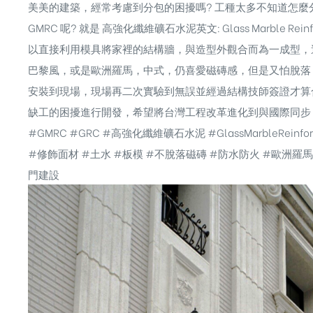
美美的建築，經常考慮到分包的困擾嗎? 工種太多不知道怎麼分
GMRC 呢? 就是 高強化纖維礦石水泥英文: Glass Marble R
以直接利用模具將家裡的結構牆，與造型外觀合而為一成型，這樣一來
巴黎風，或是歐洲羅馬，中式，仍喜愛磁磚感，但是又怕脫落
安裝到現場，現場再二次實驗到無誤並經過結構技師簽證才算
缺工的困擾進行開發，希望將台灣工程改革進化到與國際同步
#GMRC #GRC #高強化纖維礦石水泥 #GlassMarbleRei
#修飾面材 #土水 #板模 #不脫落磁磚 #防水防火 #歐洲羅馬
門建設