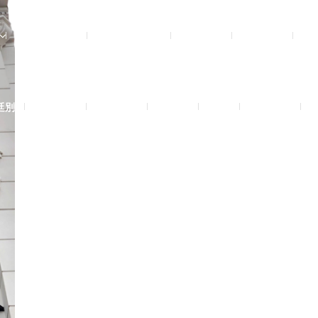
影音實體投影
3D數位設計院
規劃設計
工程實績
廷別墅
興墅12戶
法式御墅
購物車
結帳
我的帳號