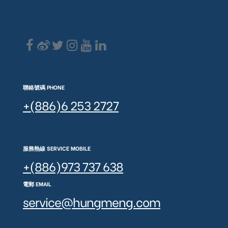
聯絡號碼 PHONE
+(886)6 253 2727
服務熱線 SERVICE MOBILE
+(886)973 737 638
電郵 EMAIL
service@hungmeng.com