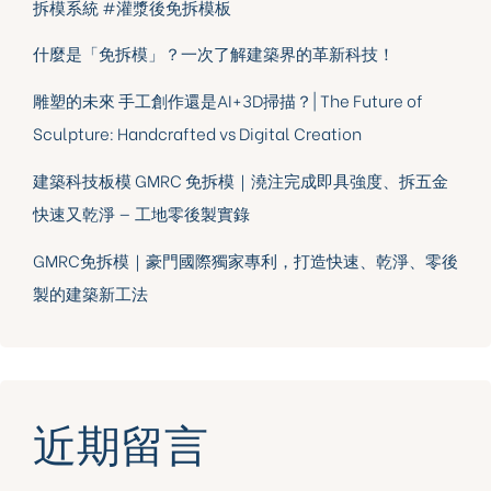
拆模系統 #灌漿後免拆模板
什麼是「免拆模」？一次了解建築界的革新科技！
雕塑的未來 手工創作還是AI+3D掃描？| The Future of
Sculpture: Handcrafted vs Digital Creation
建築科技板模 GMRC 免拆模｜澆注完成即具強度、拆五金
快速又乾淨 — 工地零後製實錄
GMRC免拆模｜豪門國際獨家專利，打造快速、乾淨、零後
製的建築新工法
近期留言