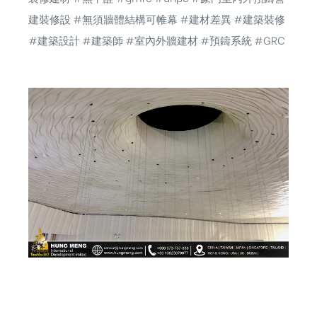
建裝修設 #無須牆體結構可帷幕 #建材差異 #建築裝修
#建築設計 #建築師 #室內外牆建材 #預鑄系統 #GRC