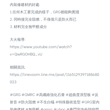
內裝修建材的好處:
1.任何木工要完成的樣子，GRG都能夠實踐
2. 同時接完全阻燃，不僅僅只是防火而已
3. 材料完全無甲醛成分
大火報導:
https://www.youtube.com/watch?
v=QwRGOHBQ_vU
相關資訊:
https://linevoom.line.me/post/1165129397188680
023
#GRG
#GMRC
#高纖維強化石膏
#超曲度浪型板
#反
射音
#防火阻燃
#不生白蟻
#特殊藝術造型
#GRG室內
裝修建材
#無甲醛 #gmrc #uhpc #豪門室內外預鑄營