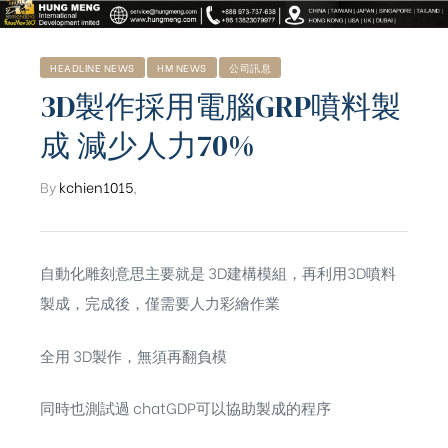
HEADLINE NEWS
HM NEWS
公司訊息
3D製作採用電腦GRP噴料製
成 減少人力70%
By
kchien1015
,
自動化雕刻意思主要就是 3D建構模組，再利用3D噴料
製成，完成後，僅需要人力彩繪作業
全用 3D製作，無須再翻負模
ub（含日本
同時也測試過 chatGDP可以協助製成的程序