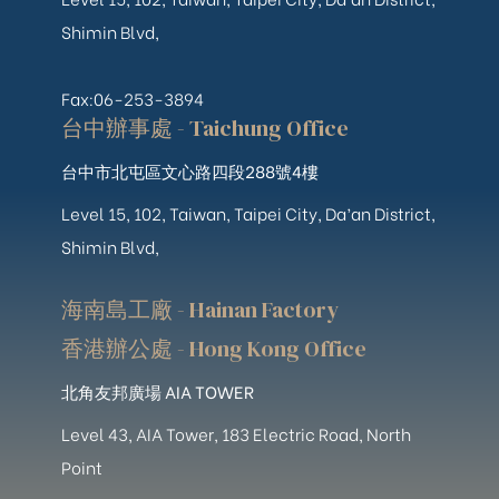
Shimin Blvd,
Fax:06-253-3894
台中辦事處 - Taichung Office
台中市北屯區文心路四段288號4樓
Level 15, 102, Taiwan, Taipei City, Da’an District,
Shimin Blvd,
海南島工廠 - Hainan Factory
香港辦公處 - Hong Kong Office
北角友邦廣場 AIA TOWER
Level 43, AIA Tower, 183 Electric Road, North
Point