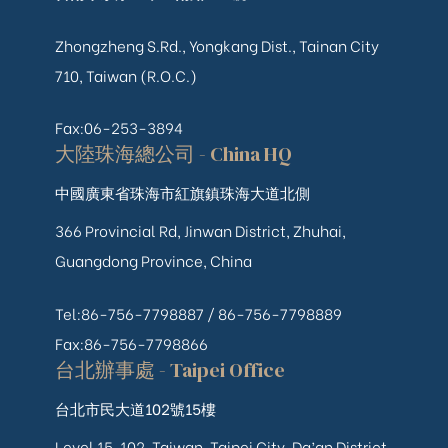
Zhongzheng S.Rd., Yongkang Dist., Tainan City
710, Taiwan (R.O.C.)
Fax:06-253-3894
大陸珠海總公司 - China HQ
中國廣東省珠海市紅旗鎮珠海大道北側
366 Provincial Rd, Jinwan District, Zhuhai,
Guangdong Province, China
Tel:86-756-7798887 /
86-756-
7798889
Fax:86-756-7798866
台北辦事處 - Taipei Office
台北市民大道102號15樓
Level 15, 102, Taiwan, Taipei City, Da’an District,