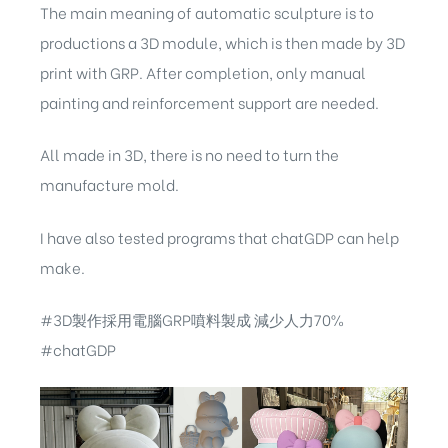
The main meaning of automatic sculpture is to
productions a 3D module, which is then made by 3D
print with GRP. After completion, only manual
painting and reinforcement support are needed.
All made in 3D, there is no need to turn the
manufacture mold.
I have also tested programs that chatGDP can help
make.
#3D製作採用電腦GRP噴料製成 減少人力70%
#chatGDP