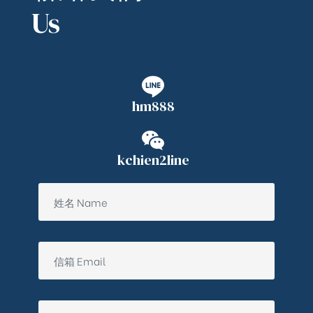
Us
hm888
kchien2line