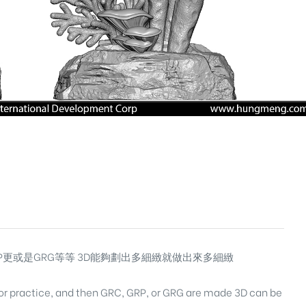
P更或是GRG等等 3D能夠劃出多細緻就做出來多細緻
y for practice, and then GRC, GRP, or GRG are made 3D can be