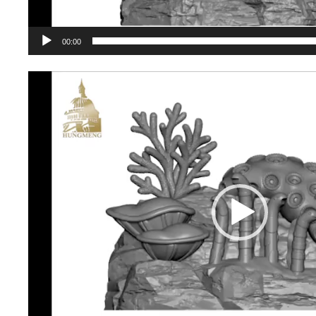
00:00
視
訊
播
放
器