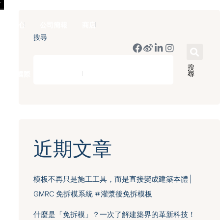
新聞中心
公司簡報
商店
搜尋
搜
尋
豪門國際 ｜ 50週年里程碑
English
近期文章
模板不再只是施工工具，而是直接變成建築本體 |
GMRC 免拆模系統 #灌漿後免拆模板
什麼是「免拆模」？一次了解建築界的革新科技！