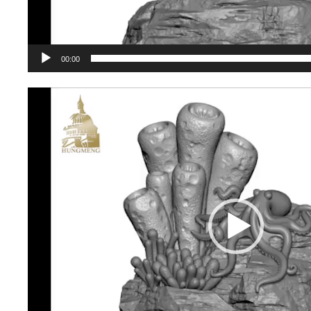
00:00
視
訊
播
放
器