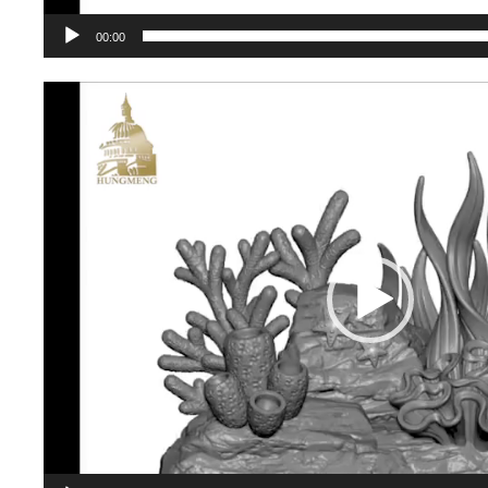
00:00
視
訊
播
放
器