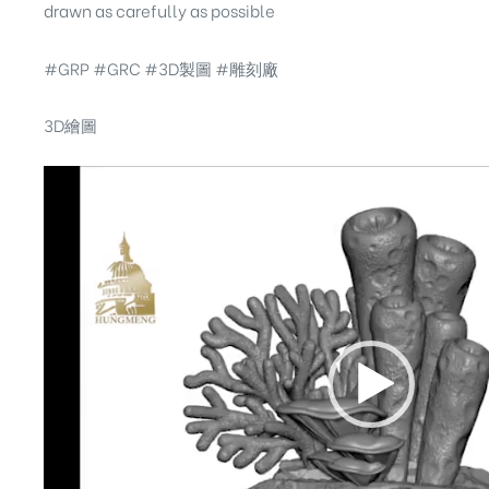
drawn as carefully as possible
#GRP #GRC #3D製圖 #雕刻廠
3D繪圖
視
訊
播
放
器