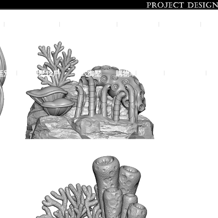
影音實體投影
3D數位設計院
規劃設計
工程實績
廷別墅
興墅12戶
法式御墅
購物車
結帳
我的帳號