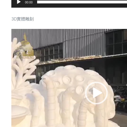
00:00
3D實體雕刻
視
訊
播
放
器