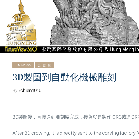
HM NEWS
公司訊息
3D製圖到自動化機械雕刻
By
kchien1015
,
3D製圖後，直接送到雕刻廠完成，接著就是製作 GRC或是GR
ub（含日本
After 3D drawing, it is directly sent to the carving factor