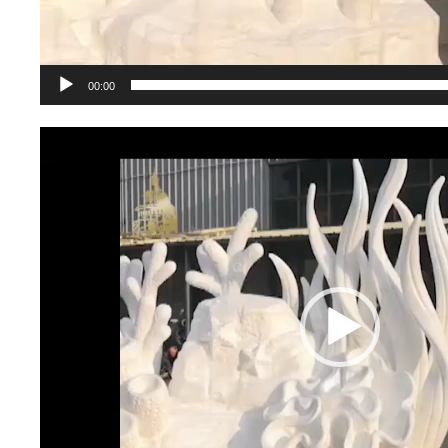
00:00
視
訊
播
放
器