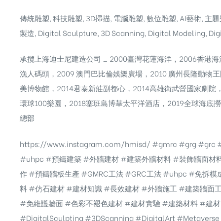
傳統雕塑, 科技雕塑, 3D掃描, 電腦雕塑, 數位雕塑, AI藝術, 
製造, Digital Sculpture, 3D Scanning, Digital Modeling, Dig
承攬上海迪士尼建造公司 _ 2000臺灣花蓮海洋，2006香港海
漁人碼頭，2009 澳門巴比倫娛樂廣場，2010 廣州長隆動物王
美博物館，2014君泰新莊副都心，2014高雄衛武營國家劇院，
環球100樂園，2018塞班島博華太平洋酒店，2019全球海底
總部
https://www.instagram.com/hmisd/ #gmrc #grg #grc
#uhpc #預鑄建築 #外牆建材 #建築外牆材料 #裝飾牆面
作 #預鑄牆板生產 #GMRC工法 #GRC工法 #uhpc #免
料 #仿石建材 #建材知識 #長效建材 #外牆施工 #建築牆面
#免維護牆面 #色彩不褪色建材 #建材實驗 #建築材料 #建材 
#DigitalSculpting #3DScanning #DigitalArt #Metavers