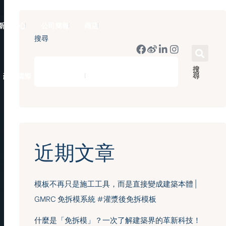
新聞中心
公司簡報
商店
搜尋
搜
尋
豪門國際 ｜ 50週年里程碑
English
近期文章
模板不再只是施工工具，而是直接變成建築本體 |
GMRC 免拆模系統 #灌漿後免拆模板
什麼是「免拆模」？一次了解建築界的革新科技！