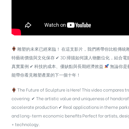
雕塑的未來已經來臨！ 在這支影片，我們將帶你比較傳統雕
特藝術價值與文化保存 ✔ 3D 掃描如何讓人物數位化，結合
真實案例 ✔ 科技的成本、優缺點與長期經濟效益
無論你是
能帶你看見雕塑產業的下一個十年！
The Future of Sculpture is Here! This video compares tr
covering: ✔ The artistic value and uniqueness of handc
accelerate production ✔ Real applications in theme park
and long-term economic benefits Perfect for artists, desig
+ technology.