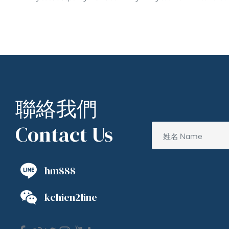
聯絡我們
Contact Us
hm888
kchien2line