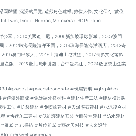
主題樂園雕塑, 沉浸式展覽, 遊戲角色建模, 數位人像, 文化保存, 數位
ital Twin, Digital Human, Metaverse, 3D Printing
洋公園，2010美國迪士尼，2008新加坡環球影城，2009澳門
國，2012珠海長隆海洋王國，2013珠海長隆海洋酒店，2013奇
2015澳門巴黎人，2016上海迪士尼城堡，2017長影文化電影
撈量產版，2019臺北陶朱隱園，台中愛馬仕，2024啟德寶山企業
 #3d #precast #precastconcrete #現場安裝 #gfrg #hm
材料 #預鑄外牆板 #免塗裝外牆材料 #建材生產工法 #建材模具製
拆模成型工法 #抗裂建材 #免噴塗建材 #天然礦石建材 #水泥複合材
工程 #快速施工建材 #低維護建材安裝 #耐候性建材 #防水建材
#雕塑 #3D掃描 #數位雕塑 #藝術與科技 #未來設計
e #ImmersiveExperience