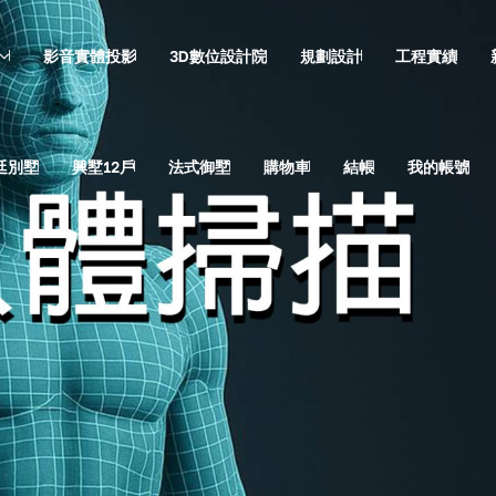
影音實體投影
3D數位設計院
規劃設計
工程實績
廷別墅
興墅12戶
法式御墅
購物車
結帳
我的帳號