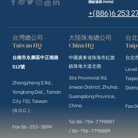
聯絡號碼 PHONE
+(886)6 253 2
台灣總公司 -
大陸珠海總公司 -
台北
Taiwan HQ
China HQ
Taip
台南市永康區中正南路
中國廣東省珠海市紅旗
台北市
鎮珠海大道北側
512號
Level
366 Provincial Rd,
Taipei
Zhongzheng S.Rd.,
Jinwan District, Zhuhai,
Distri
Yongkang Dist., Tainan
Guangdong Province,
City 710, Taiwan
China
Fax:
(R.O.C.)
Tel:86-756-7798887
Fax:06-253-3894
/
86-756-
7798889