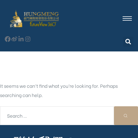
Nothing Found
It seems we can’t find what you’re looking for. Perhaps
searching can help.