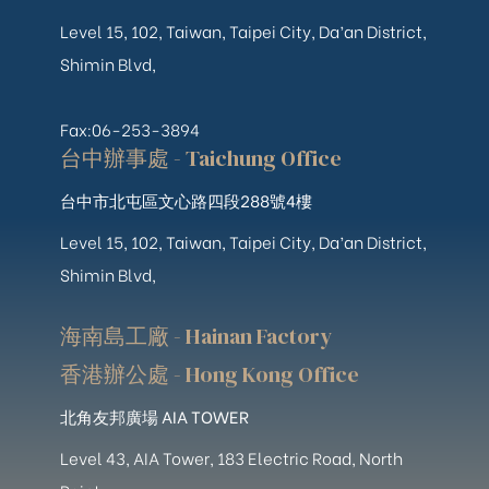
Level 15, 102, Taiwan, Taipei City, Da’an District,
Shimin Blvd,
Fax:06-253-3894
台中辦事處 - Taichung Office
台中市北屯區文心路四段288號4樓
Level 15, 102, Taiwan, Taipei City, Da’an District,
Shimin Blvd,
海南島工廠 - Hainan Factory
香港辦公處 - Hong Kong Office
北角友邦廣場 AIA TOWER
Level 43, AIA Tower, 183 Electric Road, North