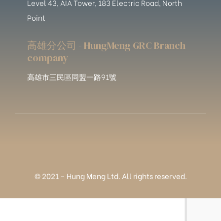
Level 43, AIA Tower, 183 Electric Road, North
Point
高雄分公司 - HungMeng GRC Branch
company
高雄市三民區同盟一路91號
© 2021 – Hung Meng Ltd. All rights reserved.