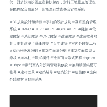
勢，對於預鑄按圖生產越快越好，對於工地垂直管理也
是能夠配合圖最好，皆能達到垂直整合管理系統
#3D規劃設計預鑄牆 #事前的設計規劃 #垂直整合管理
系統 #GMRC #UHPC #GRC #GRP #GRG #雕刻 #電
腦雕刻 #系統雕刻 #CNC雕刻 #建築雕刻 #建築帷幕雕
刻 #雕刻建築 #藝術雕刻 #百年建築 #室內外雕刻工程
#室內外帷幕雕刻 #建築立面牆雕刻 #建築立面造型 #
線板 #羅馬柱 #歐式欄杆 #造圓頂 #歐式窗框 #gmrc
#uhpc #豪門室內外預鑄營建裝修設 #無須牆體結構可
帷幕 #建材差異 #建築裝修 #建築設計 #建築師 #室內
外牆建材 #預鑄系統
視
訊