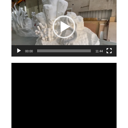
視
訊
播
放
器
00:00
11:44