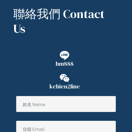
聯絡我們 Contact
Us
hm888
kchien2line