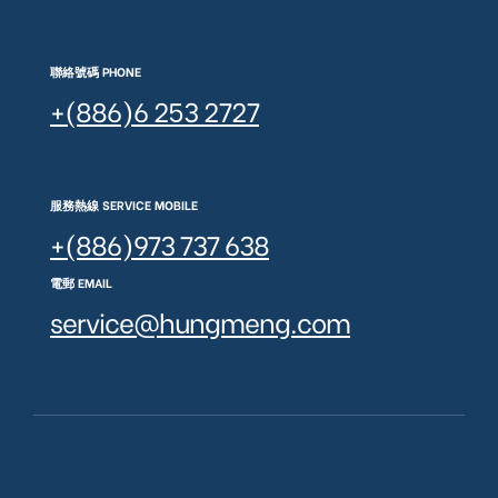
聯絡號碼 PHONE
+(886)6 253 2727
服務熱線 SERVICE MOBILE
+(886)973 737 638
電郵 EMAIL
service@hungmeng.com