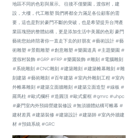
地區不同的色彩與展示。 往後不僅樂園，渡假村，建
設，大樓，代工雕塑 我們將都全力滿足各位顧客的需
要，這也是對於豪門不斷的突破，也是希望提升台灣產
業區塊戀的整體結構，更是添加生活中美麗的色彩 豪門
藝術您始終陪著你一直走下去的好朋友
#藝術設計
#藝
術雕塑
#景觀雕塑
#創意雕塑
#樂園道具
#主題樂園
#
渡假村裝飾
#GRP
#FRP
#樂園裝飾
#雕刻
#電腦雕刻
#系統雕刻
#CNC雕刻
#建築雕刻
#建築帷幕雕刻
#雕
刻建築
#藝術雕刻
#百年建築
#室內外雕刻工程
#室內
外帷幕雕刻
#建築立面牆雕刻
#建築立面造型
#線板
#
羅馬柱
#歐式欄杆
#造圓頂
#歐式窗框
#gmrc
#uhpc
#豪門室內外預鑄營建裝修設
#無須牆體結構可帷幕
#
建材差異
#建築裝修
#建築設計
#建築師
#室內外牆建
材
#預鑄系統
#GRC