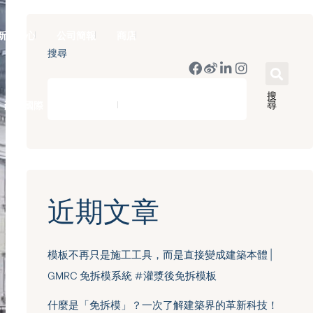
新聞中心
公司簡報
商店
搜尋
搜
尋
豪門國際 ｜ 50週年里程碑
English
近期文章
模板不再只是施工工具，而是直接變成建築本體 |
GMRC 免拆模系統 #灌漿後免拆模板
什麼是「免拆模」？一次了解建築界的革新科技！