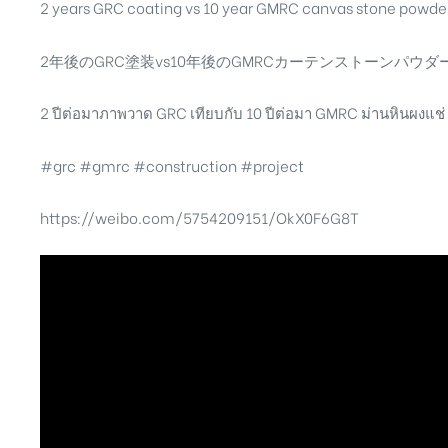
2 years GRC coating vs 10 year GMRC canvas stone powder 
2年後のGRC塗装vs10年後のGMRCカーテンストーンパウダ
2 ปีต่อมาภาพวาด GRC เทียบกับ 10 ปีต่อมา GMRC ม่านหินผงแช่
#grc #gmrc #construction #project
https://weibo.com/5754209151/OkX0F6G8T