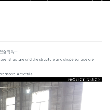
型合而為一
steel structure and the structure and shape surface are
rcastgrc
#rooftile