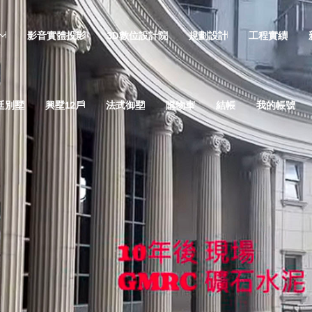
影音實體投影
3D數位設計院
規劃設計
工程實績
廷別墅
興墅12戶
法式御墅
購物車
結帳
我的帳號