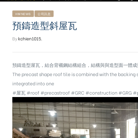
HM NEWS
公司訊息
預鑄造型斜屋瓦
By
kchien1015
,
預鑄造型屋瓦，結合背襯鋼結構組合，結構與與造型面一體成
The precast shape roof tile is combined with the backing 
integrated into one
#屋瓦
#roof
#precastroof
#GRC
#construction
#GRG
#p