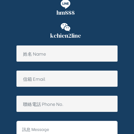
hm888
kchien2line