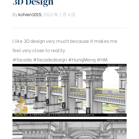
3D Design
By
kchien1015
,
2022 年 1 月 4 日
I like 3D design very much because it makes me
feel very close to reality
#facade
#facadedesign
#HungMeng
#HM
ub（含日本