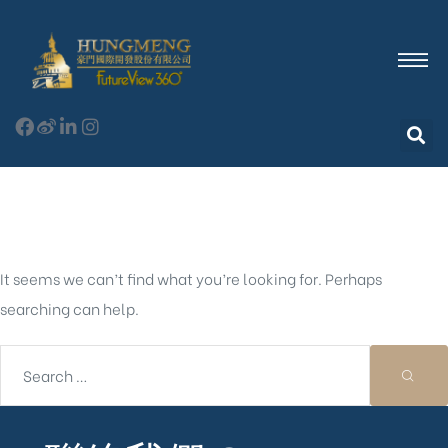
Nothing Found
It seems we can’t find what you’re looking for. Perhaps
searching can help.