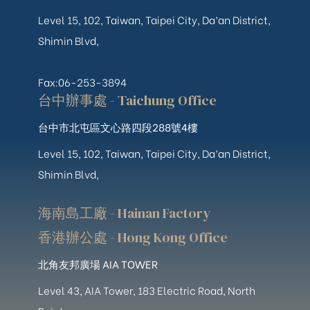
Level 15, 102, Taiwan, Taipei City, Da’an District,
Shimin Blvd,
Fax:06-253-3894
台中辦事處 - Taichung Office
台中市北屯區文心路四段288號4樓
Level 15, 102, Taiwan, Taipei City, Da’an District,
Shimin Blvd,
海南島工廠 - Hainan Factory
香港辦公處 - Hong Kong Office
北角友邦廣場 AIA TOWER
Level 43, AIA Tower, 183 Electric Road, North