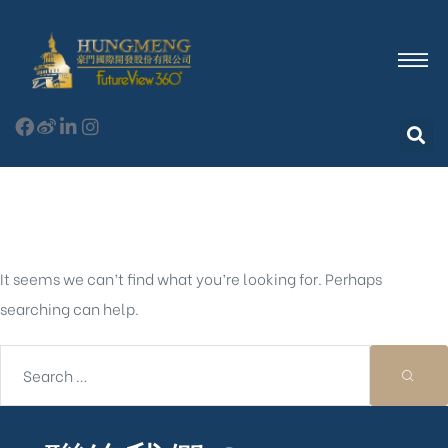
Nothing Found
It seems we can’t find what you’re looking for. Perhaps
searching can help.