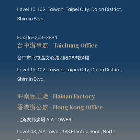
Level 15, 102, Taiwan, Taipei City, Da’an District,
Shimin Blvd,
Fax:06-253-3894
台中辦事處 - Taichung Office
台中市北屯區文心路四段288號4樓
Level 15, 102, Taiwan, Taipei City, Da’an District,
Shimin Blvd,
海南島工廠 - Hainan Factory
香港辦公處 - Hong Kong Office
北角友邦廣場 AIA TOWER
Level 43, AIA Tower, 183 Electric Road, North