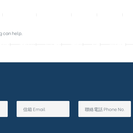
影音實體投影
3D數位設計院
規劃設計
工程實績
g can help.
廷別墅
興墅12戶
法式御墅
購物車
結帳
我的帳號