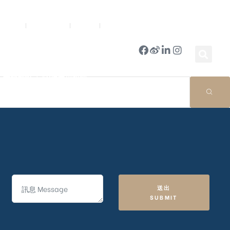
新聞中心
公司簡報
商店
豪門國際 ｜ 50週年里程碑
送出
SUBMIT