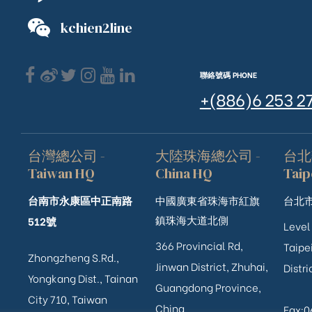
kchien2line
聯絡號碼 PHONE
+(886)6 253 2
台灣總公司 -
大陸珠海總公司 -
台北
Taiwan HQ
China HQ
Taip
台南市永康區中正南路
中國廣東省珠海市紅旗
台北市
鎮珠海大道北側
512號
Level
366 Provincial Rd,
Taipei
Zhongzheng S.Rd.,
Jinwan District, Zhuhai,
Distri
ub（含日本
Yongkang Dist., Tainan
Guangdong Province,
City 710, Taiwan
China
Fax: