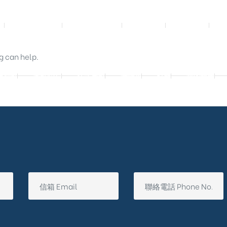
影音實體投影
3D數位設計院
規劃設計
工程實績
g can help.
廷別墅
興墅12戶
法式御墅
購物車
結帳
我的帳號