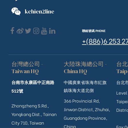
kchien2line
聯絡號碼 PHONE
+(886)6 253 2
台灣總公司 -
大陸珠海總公司 -
台北
Taiwan HQ
China HQ
Taip
台南市永康區中正南路
中國廣東省珠海市紅旗
台北市
鎮珠海大道北側
512號
Level
366 Provincial Rd,
Taipei
Zhongzheng S.Rd.,
Jinwan District, Zhuhai,
Distri
ub（含日本
Yongkang Dist., Tainan
Guangdong Province,
City 710, Taiwan
China
Fax: