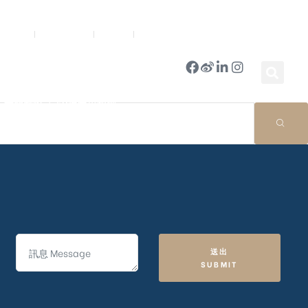
新聞中心
公司簡報
商店
豪門國際 ｜ 50週年里程碑
送出
SUBMIT