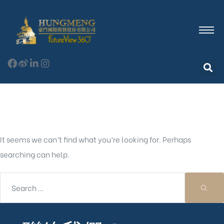
Nothing Found
It seems we can’t find what you’re looking for. Perhaps
searching can help.