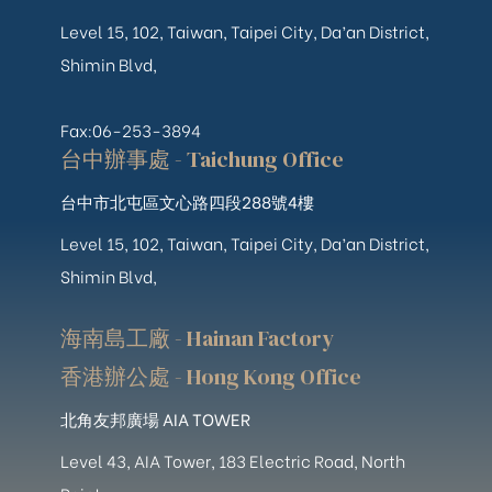
Level 15, 102, Taiwan, Taipei City, Da’an District,
Shimin Blvd,
Fax:06-253-3894
台中辦事處 - Taichung Office
台中市北屯區文心路四段288號4樓
Level 15, 102, Taiwan, Taipei City, Da’an District,
Shimin Blvd,
海南島工廠 - Hainan Factory
香港辦公處 - Hong Kong Office
北角友邦廣場 AIA TOWER
Level 43, AIA Tower, 183 Electric Road, North