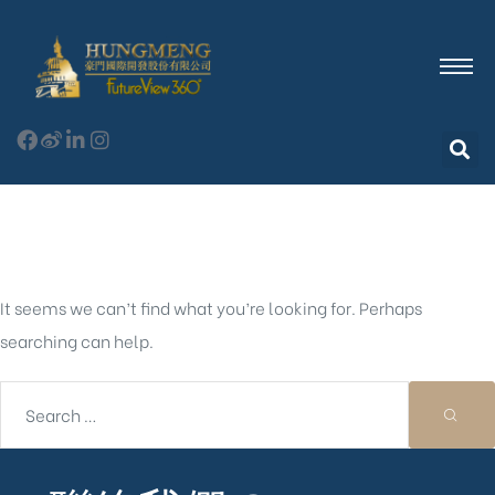
Nothing Found
It seems we can’t find what you’re looking for. Perhaps
searching can help.