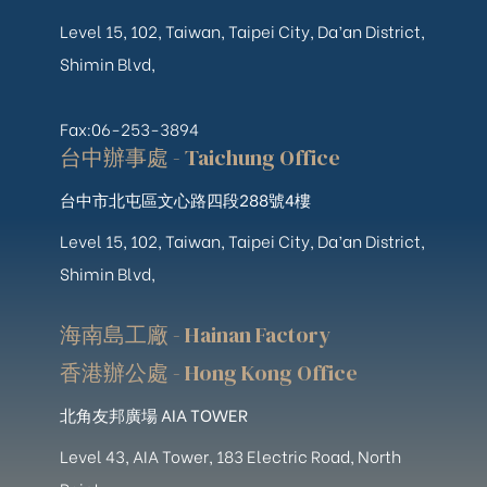
Level 15, 102, Taiwan, Taipei City, Da’an District,
Shimin Blvd,
Fax:06-253-3894
台中辦事處 - Taichung Office
台中市北屯區文心路四段288號4樓
Level 15, 102, Taiwan, Taipei City, Da’an District,
Shimin Blvd,
海南島工廠 - Hainan Factory
香港辦公處 - Hong Kong Office
北角友邦廣場 AIA TOWER
Level 43, AIA Tower, 183 Electric Road, North