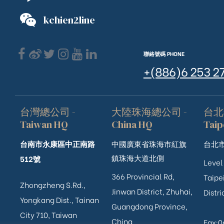
kchien2line
聯絡號碼 PHONE
+(886)6 253 2
台灣總公司 -
大陸珠海總公司 -
台北
Taiwan HQ
China HQ
Taip
台南市永康區中正南路
中國廣東省珠海市紅旗
台北市
鎮珠海大道北側
512號
Level
366 Provincial Rd,
Taipei
Zhongzheng S.Rd.,
Jinwan District, Zhuhai,
Distri
ub（含日本
Yongkang Dist., Tainan
Guangdong Province,
City 710, Taiwan
China
Fax: