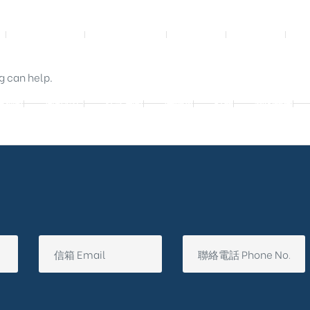
影音實體投影
3D數位設計院
規劃設計
工程實績
g can help.
廷別墅
興墅12戶
法式御墅
購物車
結帳
我的帳號