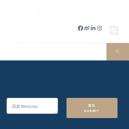
新聞中心
公司簡報
商店
豪門國際 ｜ 50週年里程碑
送出
SUBMIT