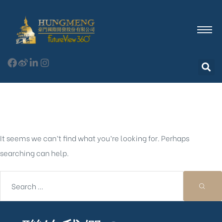
Nothing Found
It seems we can’t find what you’re looking for. Perhaps
searching can help.