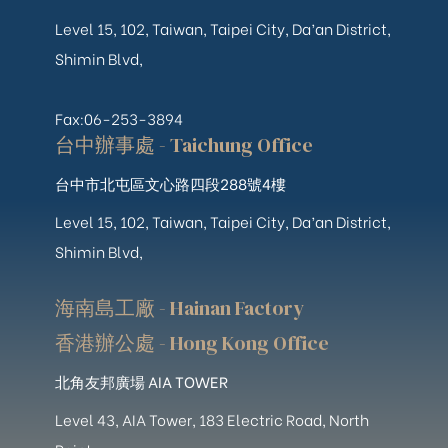
Level 15, 102, Taiwan, Taipei City, Da’an District,
Shimin Blvd,
Fax:06-253-3894
台中辦事處 - Taichung Office
台中市北屯區文心路四段288號4樓
Level 15, 102, Taiwan, Taipei City, Da’an District,
Shimin Blvd,
海南島工廠 - Hainan Factory
香港辦公處 - Hong Kong Office
北角友邦廣場 AIA TOWER
Level 43, AIA Tower, 183 Electric Road, North