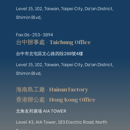
Level 15, 102, Taiwan, Taipei City, Da’an District,
Shimin Blvd,
Fax:06-253-3894
台中辦事處 - Taichung Office
台中市北屯區文心路四段288號4樓
Level 15, 102, Taiwan, Taipei City, Da’an District,
Shimin Blvd,
海南島工廠 - Hainan Factory
香港辦公處 - Hong Kong Office
北角友邦廣場 AIA TOWER
Level 43, AIA Tower, 183 Electric Road, North