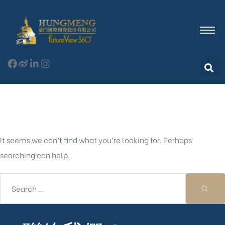
Nothing Found
It seems we can’t find what you’re looking for. Perhaps
searching can help.