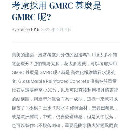
考慮採用 GMRC 甚麼是
GMRC 呢?
By
kchien1015
,
2022 年 4 月 4 日
美美的建築，經常考慮到分包的困擾嗎? 工種太多不知
道怎麼分? 也怕糾紛太多，花太多經費，可以考慮採用
GMRC 甚麼是 GMRC 呢? 就是 高強化纖維礦石水泥英
文: Glass Marble Reinforced Concrete 優點在於重量
比石材還要輕至少30%，以及可以直接利用模具將家裡
的結構牆，與造型外觀合而為一成型，這樣一來就可以
節省了 1.板模 2.土水 3.防水 4.修飾面材，想要巴黎風，
或是歐洲羅馬，中式，仍喜愛磁磚感，但是又怕脫落，
也可以製作出不脫落磁磚，重要是防水防火皆經風雨實