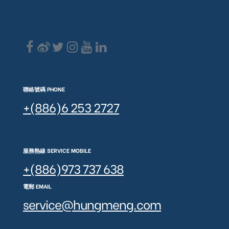
聯絡號碼 PHONE
+(886)6 253 2727
服務熱線 SERVICE MOBILE
+(886)973 737 638
電郵 EMAIL
service@hungmeng.com