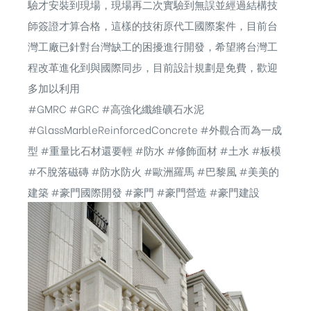
驗才安裝到現場，現場再二次實驗到無誤並經過結構技
師簽證才算合格，這樣的技術原代工國際案件，目前台
灣工廠已針對台灣缺工的困擾進行開發，希望將台灣工
程改革進化到與國際同步，目前設計規劃是免費，歡迎
多加以利用
#GMRC #GRC #高強化纖維礦石水泥
#GlassMarbleReinforcedConcrete #外觀合而為一成
型 #重量比石材還要輕 #防水 #修飾面材 #土水 #板模
#不脫落磁磚 #防水防火 #歐洲羅馬 #巴黎風 #美美的
建築 #豪門國際開發 #豪門 #豪門營造 #豪門建設