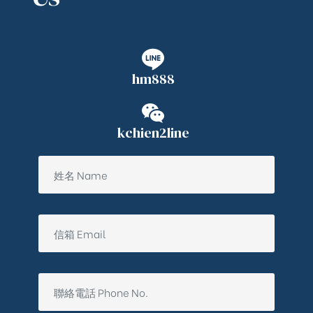
hm888
kchien2line