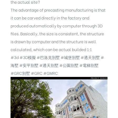
the actual site?
The advantage of precasting manufacturing is that
it can be carved directly in the factory and
produced automatically by computer through 3D
files. Basically, the size is consistent, the structure
is drawn by computer and the structure is well
calculated, which can be actual builded 1:1
#3d
#3D模擬
#巴洛克別墅
#城堡別墅
#透天別墅
#
海墅 #安平別墅 #透天別墅 #公園別墅 #電梯別墅
#GRC別墅 #GRC #GMRC