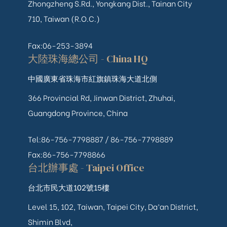
Zhongzheng S.Rd., Yongkang Dist., Tainan City
710, Taiwan (R.O.C.)
Fax:06-253-3894
大陸珠海總公司 - China HQ
中國廣東省珠海市紅旗鎮珠海大道北側
366 Provincial Rd, Jinwan District, Zhuhai,
Guangdong Province, China
Tel:86-756-7798887 /
86-756-
7798889
Fax:86-756-7798866
台北辦事處 - Taipei Office
台北市民大道102號15樓
Level 15, 102, Taiwan, Taipei City, Da’an District,
Shimin Blvd,