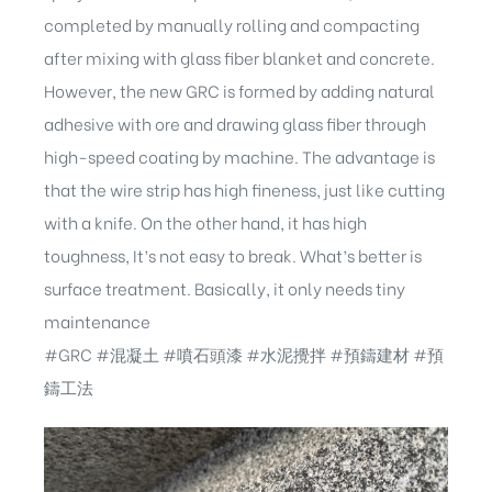
completed by manually rolling and compacting
after mixing with glass fiber blanket and concrete.
However, the new GRC is formed by adding natural
adhesive with ore and drawing glass fiber through
high-speed coating by machine. The advantage is
that the wire strip has high fineness, just like cutting
with a knife. On the other hand, it has high
toughness, It’s not easy to break. What’s better is
surface treatment. Basically, it only needs tiny
maintenance
#GRC
#混凝土
#噴石頭漆
#水泥攪拌 #預鑄建材 #預
鑄工法