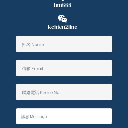
hm888
kchien2line