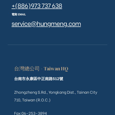
+(886)973 737 638
電郵 EMAIL
service@hungmeng.com
台灣總公司 - Taiwan HQ
台南市永康區中正南路512號
Zhongzheng S.Rd., Yongkang Dist., Tainan City
710, Taiwan (R.O.C.)
Fax:06-253-3894