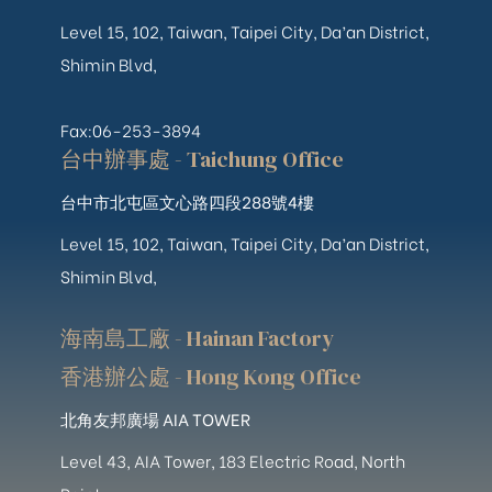
Level 15, 102, Taiwan, Taipei City, Da’an District,
Shimin Blvd,
Fax:06-253-3894
台中辦事處 - Taichung Office
台中市北屯區文心路四段288號4樓
Level 15, 102, Taiwan, Taipei City, Da’an District,
Shimin Blvd,
海南島工廠 - Hainan Factory
香港辦公處 - Hong Kong Office
北角友邦廣場 AIA TOWER
Level 43, AIA Tower, 183 Electric Road, North