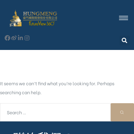
Nothing Found
It seems we can’t find what you’re looking for. Perhaps
searching can help.