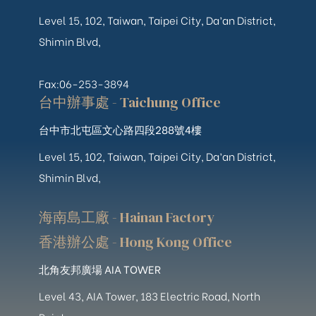
Level 15, 102, Taiwan, Taipei City, Da’an District,
Shimin Blvd,
Fax:06-253-3894
台中辦事處 - Taichung Office
台中市北屯區文心路四段288號4樓
Level 15, 102, Taiwan, Taipei City, Da’an District,
Shimin Blvd,
海南島工廠 - Hainan Factory
香港辦公處 - Hong Kong Office
北角友邦廣場 AIA TOWER
Level 43, AIA Tower, 183 Electric Road, North