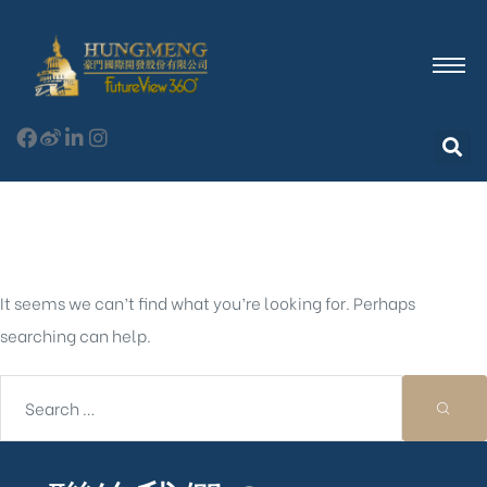
Nothing Found
It seems we can’t find what you’re looking for. Perhaps
searching can help.