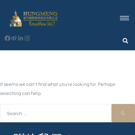
Nothing Found
It seems we can’t find what you’re looking for. Perhaps
searching can help.