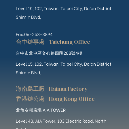
Level 15, 102, Taiwan, Taipei City, Da’an District,
Shimin Blvd,
Fax:06-253-3894
台中辦事處 - Taichung Office
台中市北屯區文心路四段288號4樓
Level 15, 102, Taiwan, Taipei City, Da’an District,
Shimin Blvd,
海南島工廠 - Hainan Factory
香港辦公處 - Hong Kong Office
北角友邦廣場 AIA TOWER
Level 43, AIA Tower, 183 Electric Road, North