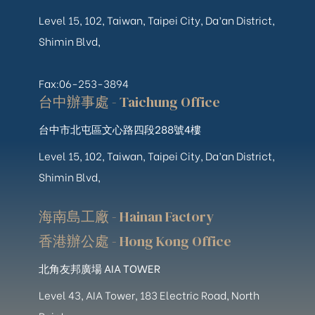
Level 15, 102, Taiwan, Taipei City, Da’an District,
Shimin Blvd,
Fax:06-253-3894
台中辦事處 - Taichung Office
台中市北屯區文心路四段288號4樓
Level 15, 102, Taiwan, Taipei City, Da’an District,
Shimin Blvd,
海南島工廠 - Hainan Factory
香港辦公處 - Hong Kong Office
北角友邦廣場 AIA TOWER
Level 43, AIA Tower, 183 Electric Road, North