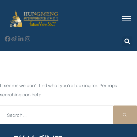
Nothing Found
It seems we can’t find what you’re looking for. Perhaps
searching can help.