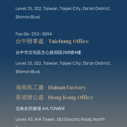
Level 15, 102, Taiwan, Taipei City, Da’an District,
Shimin Blvd,
Fax:06-253-3894
台中辦事處 - Taichung Office
台中市北屯區文心路四段288號4樓
Level 15, 102, Taiwan, Taipei City, Da’an District,
Shimin Blvd,
海南島工廠 - Hainan Factory
香港辦公處 - Hong Kong Office
北角友邦廣場 AIA TOWER
Level 43, AIA Tower, 183 Electric Road, North