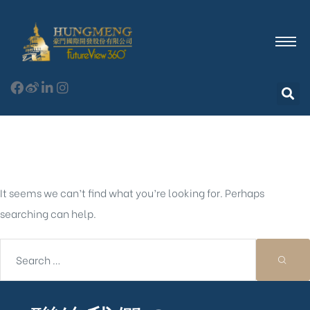
Nothing Found
It seems we can’t find what you’re looking for. Perhaps
searching can help.