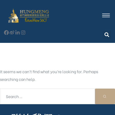
Nothing Found
It seems we can’t find what you’re looking for. Perhaps
searching can help.