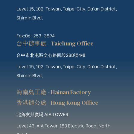
Level 15, 102, Taiwan, Taipei City, Da’an District,
Shimin Blvd,
Fax:06-253-3894
台中辦事處 - Taichung Office
台中市北屯區文心路四段288號4樓
Level 15, 102, Taiwan, Taipei City, Da’an District,
Shimin Blvd,
海南島工廠 - Hainan Factory
香港辦公處 - Hong Kong Office
北角友邦廣場 AIA TOWER
Level 43, AIA Tower, 183 Electric Road, North