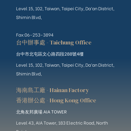
Level 15, 102, Taiwan, Taipei City, Da’an District,
Shimin Blvd,
Fax:06-253-3894
台中辦事處 - Taichung Office
台中市北屯區文心路四段288號4樓
Level 15, 102, Taiwan, Taipei City, Da’an District,
Shimin Blvd,
海南島工廠 - Hainan Factory
香港辦公處 - Hong Kong Office
北角友邦廣場 AIA TOWER
Level 43, AIA Tower, 183 Electric Road, North