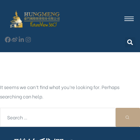
Nothing Found
It seems we can’t find what you’re looking for. Perhaps
searching can help.