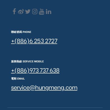
聯絡號碼 PHONE
+(886)6 253 2727
服務熱線 SERVICE MOBILE
+(886)973 737 638
電郵 EMAIL
service@hungmeng.com