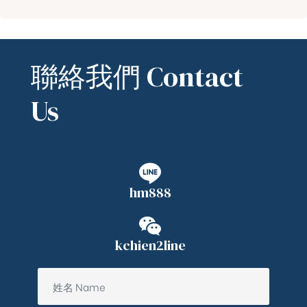
聯絡我們 Contact
Us
hm888
kchien2line