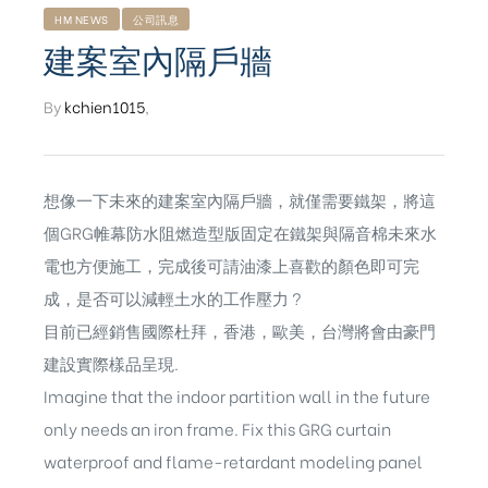
HM NEWS
公司訊息
建案室內隔戶牆
By
kchien1015
,
想像一下未來的建案室內隔戶牆，就僅需要鐵架，將這
個GRG帷幕防水阻燃造型版固定在鐵架與隔音棉未來水
電也方便施工，完成後可請油漆上喜歡的顏色即可完
成，是否可以減輕土水的工作壓力 ?
目前已經銷售國際杜拜，香港，歐美，台灣將會由豪門
建設實際樣品呈現.
Imagine that the indoor partition wall in the future
only needs an iron frame. Fix this GRG curtain
ub（含日本
waterproof and flame-retardant modeling panel