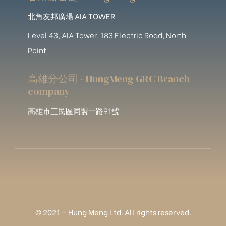
北角友邦廣場 AIA TOWER
Level 43, AIA Tower, 183 Electric Road, North
Point
高雄分公司 - HungMeng GRC Branch
company
高雄市三民區同盟一路91號
© 2021 – Hung Meng Ltd. All rights reserved.