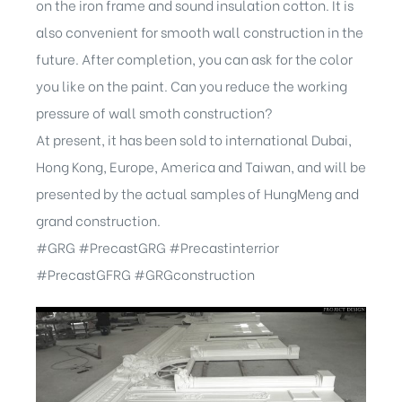
on the iron frame and sound insulation cotton. It is
also convenient for smooth wall construction in the
future. After completion, you can ask for the color
you like on the paint. Can you reduce the working
pressure of wall smoth construction?
At present, it has been sold to international Dubai,
Hong Kong, Europe, America and Taiwan, and will be
presented by the actual samples of HungMeng and
grand construction.
#GRG #PrecastGRG #Precastinterrior
#PrecastGFRG #GRGconstruction