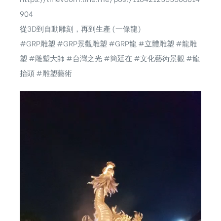
904
從3D到自動雕刻，再到生產 (一條龍)
#GRP雕塑 #GRP景觀雕塑 #GRP龍 #立體雕塑 #龍雕
塑 #雕塑大師 #台灣之光 #簡廷在 #文化藝術景觀 #龍
抬頭 #雕塑藝術
視
訊
播
放
器