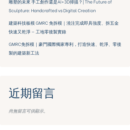
雕塑的未來 手工創作還是AI+3D掃描？| The Future of
Sculpture: Handcrafted vs Digital Creation
建築科技板模 GMRC 免拆模｜澆注完成即具強度、拆五金
快速又乾淨 — 工地零後製實錄
GMRC免拆模｜豪門國際獨家專利，打造快速、乾淨、零後
製的建築新工法
近期留言
尚無留言可供顯示。