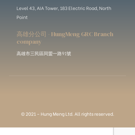
Level 43, AIA Tower, 183 Electric Road, North
Point
高雄分公司 - HungMeng GRC Branch
company
高雄市三民區同盟一路91號
© 2021 – Hung Meng Ltd. All rights reserved.