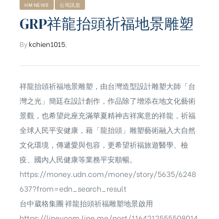
HM NEWS
公司訊息
GRP祥龍抬頭祈福地景雕塑
By
kchien1015
,
祥龍抬頭祈福地景雕塑，由台灣造型設計雕塑大師「台
灣之光」簡廷在設計創作，作品除了增添在地文化藝術
景觀，也希望此座充滿華夏精神吉祥寓意的祥龍，祈福
全球人民平安健康，藉「龍抬頭」雕塑藝術融入大自然
文化環境，傳遞愛與包容，更希望祈福旅遊醫學、檢
疫、國內人民健康等業務平安順暢。
https://money.udn.com/money/story/5635/6248
637?from=edn_search_result
台中葳格集團 祥龍抬頭祈福雕塑地景啟用
https://linevoom.line.me/post/1164212555508014