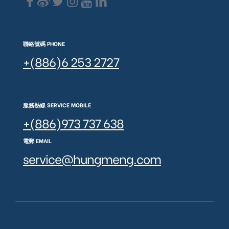
聯絡號碼 PHONE
+(886)6 253 2727
服務熱線 SERVICE MOBILE
+(886)973 737 638
電郵 EMAIL
service@hungmeng.com