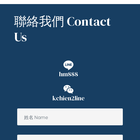
聯絡我們 Contact
Us
hm888
kchien2line