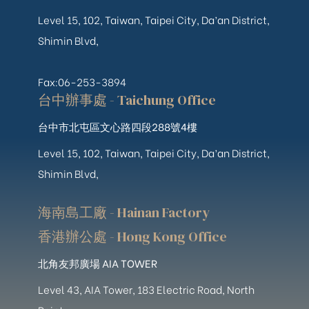
Level 15, 102, Taiwan, Taipei City, Da’an District,
Shimin Blvd,
Fax:06-253-3894
台中辦事處 - Taichung Office
台中市北屯區文心路四段288號4樓
Level 15, 102, Taiwan, Taipei City, Da’an District,
Shimin Blvd,
海南島工廠 - Hainan Factory
香港辦公處 - Hong Kong Office
北角友邦廣場 AIA TOWER
Level 43, AIA Tower, 183 Electric Road, North