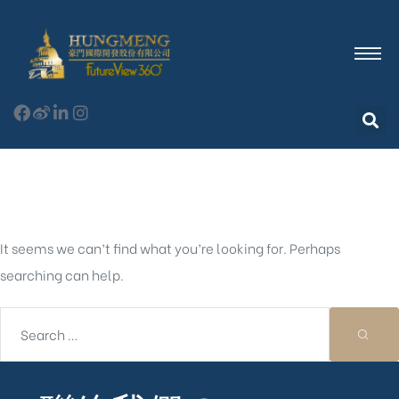
Nothing Found
It seems we can’t find what you’re looking for. Perhaps
searching can help.