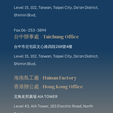
Level 15, 102, Taiwan, Taipei City, Da’an District,
Shimin Blvd,
Fax:06-253-3894
台中辦事處 - Taichung Office
台中市北屯區文心路四段288號4樓
Level 15, 102, Taiwan, Taipei City, Da’an District,
Shimin Blvd,
海南島工廠 - Hainan Factory
香港辦公處 - Hong Kong Office
北角友邦廣場 AIA TOWER
Level 43, AIA Tower, 183 Electric Road, North