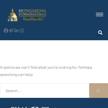
Nothing Found
It seems we can’t find what you’re looking for. Perhaps
searching can help.