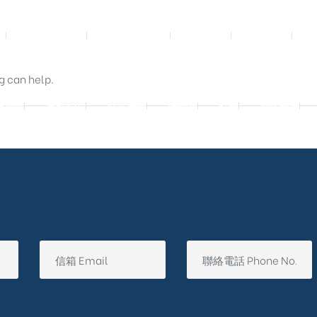
影音實體投影
3D數位設計院
規劃設計
工程實績
g can help.
廷別墅
興墅12戶
法式御墅
購物車
結帳
我的帳號