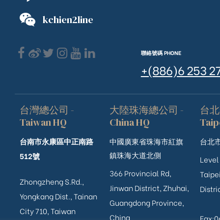
kchien2line
聯絡號碼 PHONE
+(886)6 253 2
台灣總公司 -
大陸珠海總公司 -
台北
Taiwan HQ
China HQ
Taip
台南市永康區中正南路
中國廣東省珠海市紅旗
台北市
鎮珠海大道北側
512號
Level
366 Provincial Rd,
Taipei
Zhongzheng S.Rd.,
Jinwan District, Zhuhai,
Distri
ub（含日本
Yongkang Dist., Tainan
Guangdong Province,
City 710, Taiwan
China
Fax: