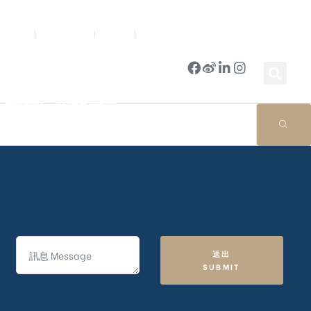
新聞中心
公司簡報
商店
豪門國際 ｜ 50週年里程碑
送出
SUBMIT