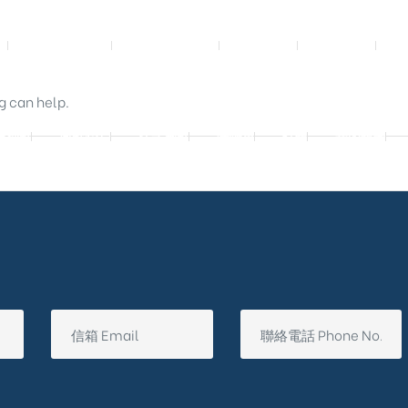
影音實體投影
3D數位設計院
規劃設計
工程實績
g can help.
廷別墅
興墅12戶
法式御墅
購物車
結帳
我的帳號