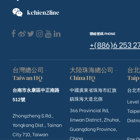
kchien2line
聯絡號碼 PHONE
+(886)6 253 2
台灣總公司 -
大陸珠海總公司 -
台北
Taiwan HQ
China HQ
Taip
台南市永康區中正南路
中國廣東省珠海市紅旗
台北市
鎮珠海大道北側
512號
Level
366 Provincial Rd,
Taipei
Zhongzheng S.Rd.,
Jinwan District, Zhuhai,
Distri
ub（含日本
Yongkang Dist., Tainan
Guangdong Province,
City 710, Taiwan
China
Fax: