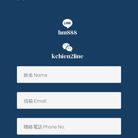
hm888
kchien2line