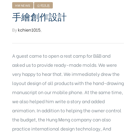
HM NEWS
公司訊息
手繪創作設計
By
kchien1015
,
A guest came to open a rest camp for B&B and
asked us to provide ready-made molds. We were
very happy to hear that. We immediately drew the
layout design of all products with the hand-drawing
manuscript on our mobile phone. At the same time,
we also helped him write a story and added
animation. In addition to helping the owner control
the budget, the Hung Meng company can also
ub（含日本
practice international design technology, And