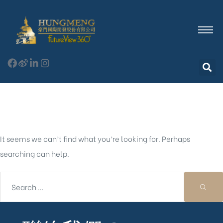
Nothing Found
It seems we can’t find what you’re looking for. Perhaps
searching can help.