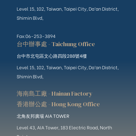
Level 15, 102, Taiwan, Taipei City, Da’an District,
Shimin Blvd,
Fax:06-253-3894
台中辦事處 - Taichung Office
台中市北屯區文心路四段288號4樓
Level 15, 102, Taiwan, Taipei City, Da’an District,
Shimin Blvd,
海南島工廠 - Hainan Factory
香港辦公處 - Hong Kong Office
北角友邦廣場 AIA TOWER
Level 43, AIA Tower, 183 Electric Road, North