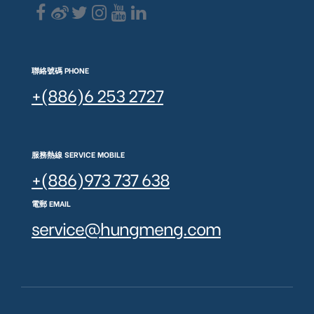
聯絡號碼 PHONE
+(886)6 253 2727
服務熱線 SERVICE MOBILE
+(886)973 737 638
電郵 EMAIL
service@hungmeng.com