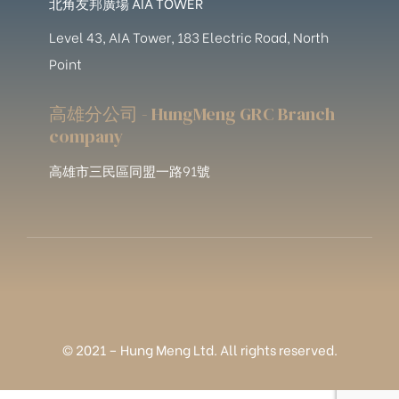
北角友邦廣場 AIA TOWER
Level 43, AIA Tower, 183 Electric Road, North
Point
高雄分公司 - HungMeng GRC Branch
company
高雄市三民區同盟一路91號
© 2021 – Hung Meng Ltd. All rights reserved.