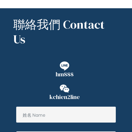
聯絡我們 Contact
Us
hm888
kchien2line