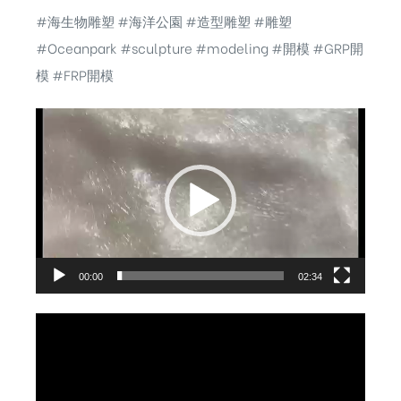
#海生物雕塑
#海洋公園
#造型雕塑
#雕塑
#Oceanpark
#sculpture
#modeling
#開模
#GRP開
模
#FRP開模
視
訊
播
放
器
00:00
02:34